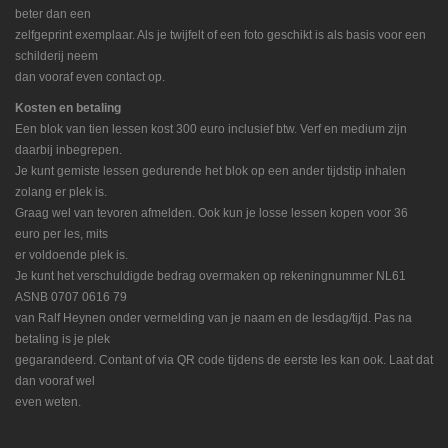
beter dan een
zelfgeprint exemplaar. Als je twijfelt of een foto geschikt is als basis voor een
schilderij neem
dan vooraf even contact op.
Kosten en betaling
Een blok van tien lessen kost 300 euro inclusief btw. Verf en medium zijn
daarbij inbegrepen.
Je kunt gemiste lessen gedurende het blok op een ander tijdstip inhalen
zolang er plek is.
Graag wel van tevoren afmelden. Ook kun je losse lessen kopen voor 36
euro per les, mits
er voldoende plek is.
Je kunt het verschuldigde bedrag overmaken op rekeningnummer NL61
ASNB 0707 0616 79
van Ralf Heynen onder vermelding van je naam en de lesdag/tijd. Pas na
betaling is je plek
gegarandeerd. Contant of via QR code tijdens de eerste les kan ook. Laat dat
dan vooraf wel
even weten.