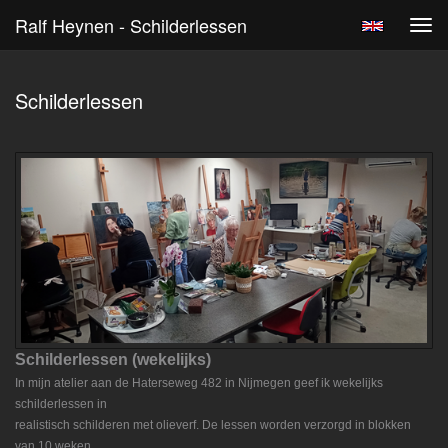
Ralf Heynen - Schilderlessen
Tog
navi
Schilderlessen
Schilderlessen (wekelijks)
In mijn atelier aan de Haterseweg 482 in Nijmegen geef ik wekelijks
schilderlessen in
realistisch schilderen met olieverf. De lessen worden verzorgd in blokken
van 10 weken