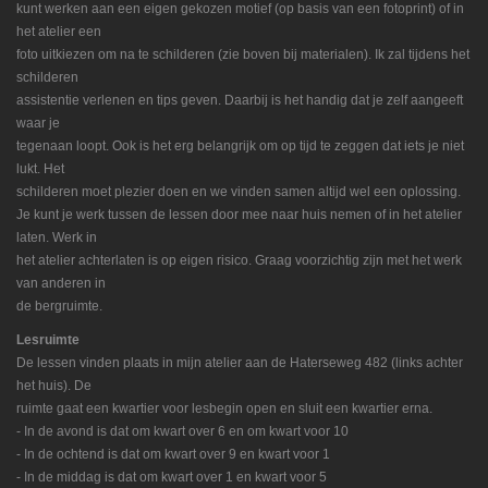
kunt werken aan een eigen gekozen motief (op basis van een fotoprint) of in
het atelier een
foto uitkiezen om na te schilderen (zie boven bij materialen). Ik zal tijdens het
schilderen
assistentie verlenen en tips geven. Daarbij is het handig dat je zelf aangeeft
waar je
tegenaan loopt. Ook is het erg belangrijk om op tijd te zeggen dat iets je niet
lukt. Het
schilderen moet plezier doen en we vinden samen altijd wel een oplossing.
Je kunt je werk tussen de lessen door mee naar huis nemen of in het atelier
laten. Werk in
het atelier achterlaten is op eigen risico. Graag voorzichtig zijn met het werk
van anderen in
de bergruimte.
Lesruimte
De lessen vinden plaats in mijn atelier aan de Haterseweg 482 (links achter
het huis). De
ruimte gaat een kwartier voor lesbegin open en sluit een kwartier erna.
- In de avond is dat om kwart over 6 en om kwart voor 10
- In de ochtend is dat om kwart over 9 en kwart voor 1
- In de middag is dat om kwart over 1 en kwart voor 5