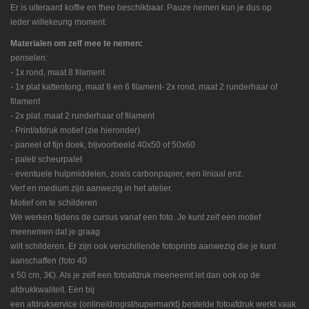
Er is uiteraard koffie en thee beschikbaar. Pauze nemen kun je dus op
ieder willekeurig moment.
Materialen om zelf mee te nemen:
penselen:
- 1x rond, maat 8 filament
- 1x plat kattentong, maat 8 en 6 filament
- 2x rond, maat 2 runderhaar of
filament
- 2x plat. maat 2 runderhaar of filament
- Print/afdruk motief (zie hieronder)
- paneel of fijn doek, bijvoorbeeld 40x50 of 50x60
- palet/ scheurpalet
- eventuele hulpmiddelen, zoals carbonpapier, een liniaal enz.
Verf en medium zijn aanwezig in het atelier.
Motief om te schilderen
We werken tijdens de cursus vanaf een foto. Je kunt zelf een motief
meenemen dat je graag
wilt schilderen. Er zijn ook verschillende fotoprints aanwezig die je kunt
aanschaffen (foto 40
x 50 cm, 3€). Als je zelf een fotoafdruk meeneemt let dan ook op de
afdrukkwaliteit. Een bij
een afdrukservice (online/drogist/supermarkt) bestelde fotoafdruk werkt vaak