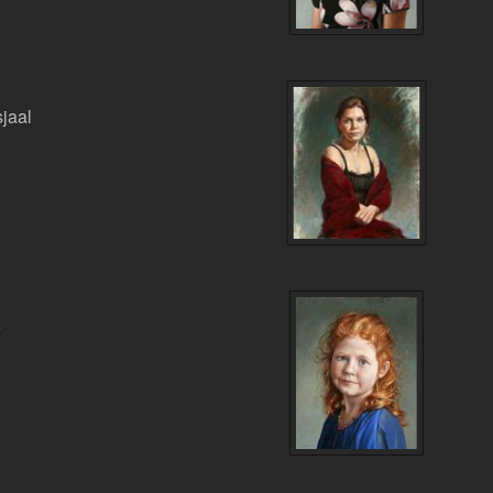
sjaal
e