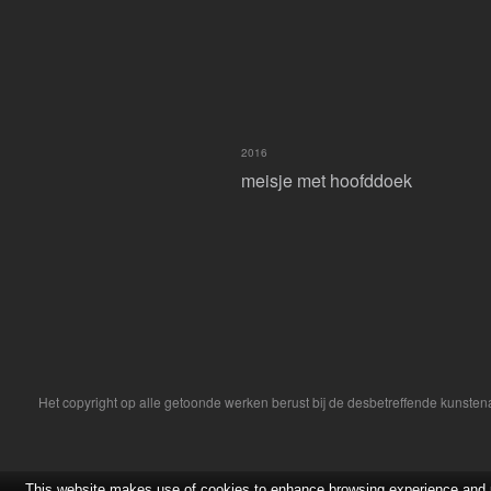
2016
meisje met hoofddoek
Het copyright op alle getoonde werken berust bij de desbetreffende kunsten
This website makes use of cookies to enhance browsing experience and pr