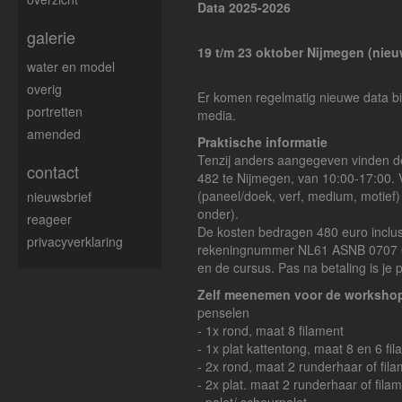
Data 2025-2026
galerie
19 t/m 23 oktober Nijmegen (nieu
water en model
overig
Er komen regelmatig nieuwe data bi
portretten
media.
amended
Praktische informatie
Tenzij anders aangegeven vinden de
contact
482 te Nijmegen, van 10:00-17:00. V
(paneel/doek, verf, medium, motief
nieuwsbrief
onder).
reageer
De kosten bedragen 480 euro inclus
privacyverklaring
rekeningnummer NL61 ASNB 0707 0
en de cursus. Pas na betaling is je
Zelf meenemen voor de worksho
penselen
- 1x rond, maat 8 filament
- 1x plat kattentong, maat 8 en 6 fi
- 2x rond, maat 2 runderhaar of fil
- 2x plat. maat 2 runderhaar of fila