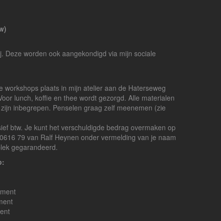
w)
j. Deze worden ook aangekondigd via mijn sociale
 workshops plaats in mijn atelier aan de Haterseweg
oor lunch, koffie en thee wordt gezorgd. Alle materialen
) zijn inbegrepen. Penselen graag zelf meenemen (zie
ief btw. Je kunt het verschuldigde bedrag overmaken op
616 79 van Ralf Heynen onder vermelding van je naam
 plek gegarandeerd.
p:
lament
ament
ment