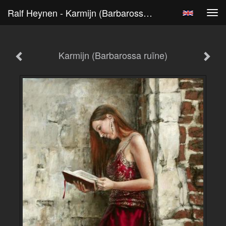
Ralf Heynen - Karmijn (Barbarossa Ruïne)
Tog
navi
Karmijn (Barbarossa ruïne)