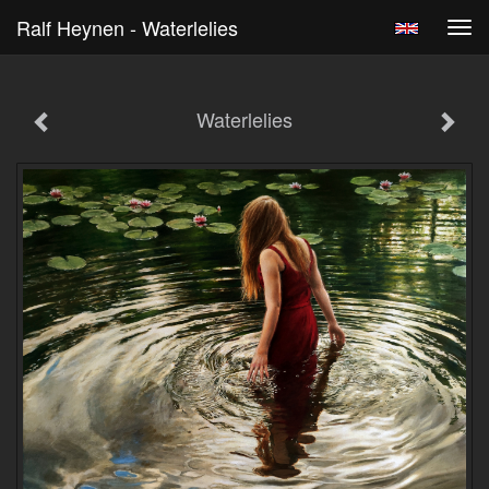
Ralf Heynen - Waterlelies
Tog
navi
Waterlelies